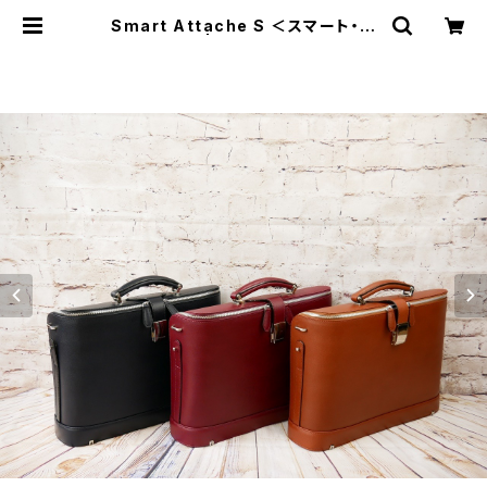
Smart Attache S ＜スマート・ア
ッタシェ S＞ | Bubona Design（ブ
ボナ デザイン）